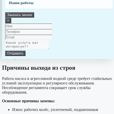
Типичные признаки износа:
Наши работы
Снижение давления в системе и слабый поток воды
Заказать звонок
Посторонние звуки: гул, вибрации, свист
×
Перегрев корпуса, отключение по защите
Утечки воды из-под крышки насоса
Частые срабатывания автоматических выключателей
Рост потребления электроэнергии без увеличения
Отправить
производительности
Причины выхода из строя
Работа насоса в агрессивной водной среде требует стабильных
условий эксплуатации и регулярного обслуживания.
Несоблюдение регламента сокращает срок службы
оборудования.
Основные причины замены:
Износ рабочих колёс, уплотнений, подшипников