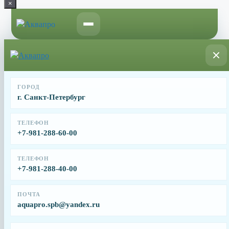
×
Перейти
к
содержимому
ГОРОД
г. Санкт-Петербург
Замена насоса в бассейне
ТЕЛЕФОН
+7-981-288-60-00
ТЕЛЕФОН
+7-981-288-40-00
Замена насоса в бассейне
ПОЧТА
aquapro.spb@yandex.ru
Циркуляционный насос — это сердце инженерной системы
бассейна, обеспечивающее постоянный поток воды через
фильтры, теплообменники и дезинфекционные установки. От