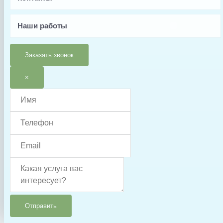
Наши работы
Заказать звонок
×
© 2025 ООО «Аквапро». Все права защищены.
Информация, размещённая на сайте, носит информационный характер
и ни при каких условиях не является публичной офертой,
Отправить
определяемой положениями статьи 437 ГК РФ.
Мы соблюдаем требования Федерального закона № 152-ФЗ «О
персональных данных». Передавая свои данные через формы на