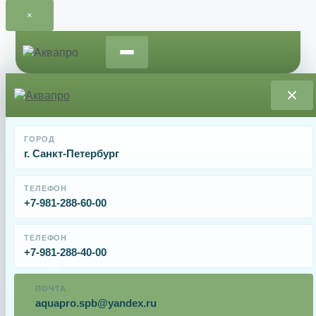
×
Перейти
к
содержимому
Статьи
ГОРОД
г. Санкт-Петербург
ТЕЛЕФОН
+7-981-288-60-00
ТЕЛЕФОН
+7-981-288-40-00
г. Санкт-Петербург
ПОЧТА
aquapro.spb@yandex.ru
+7-981-288-60-00