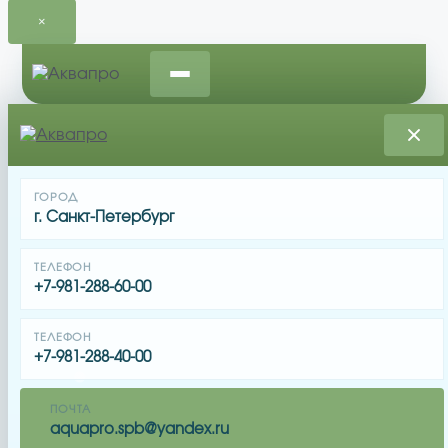
×
Перейти
к
содержимому
Монтаж оборудования для
ГОРОД
г. Санкт-Петербург
бассейна
ТЕЛЕФОН
+7-981-288-60-00
ТЕЛЕФОН
+7-981-288-40-00
Монтаж оборудования для бассейн
ПОЧТА
aquapro.spb@yandex.ru
ЛО — фильтрация, дезинфекция, п