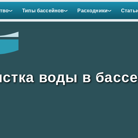
тво
Типы бассейнов
Расходники
Стать
стка воды в басс