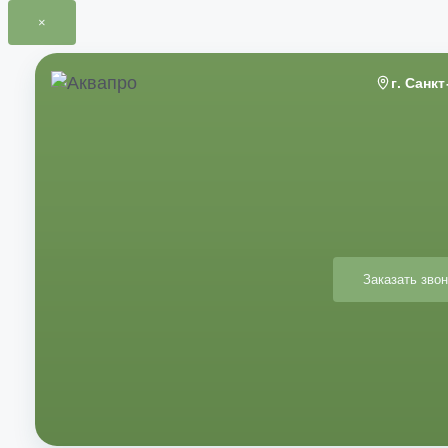
×
Перейти
к
г. Санк
содержимому
Заказать звон