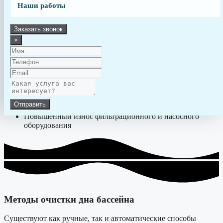
Наши работы
Последствия несвоевременной очистки:
Заказать звонок
Мутность воды и неприятный запах
×
Повышенное содержание аммиака, фосфатов и нитратов
Появление скользких участков и плесени
Размножение водорослей и бактерий
Повреждение мозаики, мембраны, плитки или краски
Отправить
Повышенный износ фильтрационного и насосного
оборудования
Методы очистки дна бассейна
Существуют как ручные, так и автоматические способы