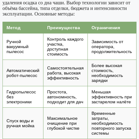
удаления осадка со дна чаши. Выбор технологии зависит от
объёма бассейна, типа отделки, бюджета и интенсивности
эксплуатации. Основные методы:
Метод
Преимущества
Ограничения
Контроль каждого
Ручной
Зависимость от
участка,
вакуумный
оператора,
доступная
пылесос
продолжительность
стоимость
Более высокая
Самостоятельная
Автоматический
стоимость,
работа, высокая
робот-пылесос
необходимость
эффективность
зарядки
Гидропылесос
Простота,
Меньшая
без
автономность,
эффективность при
электроники
подходит для дач
застарелом налёте
Временные
Максимальное
затраты,
Спуск воды и
очищение при
необходимость
ручная мойка
глубокой чистке
повторного запуска
системы