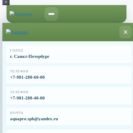
×
Перейти
к
содержимому
ГОРОД
г. Санкт-Петербург
Очистка дна бассейна
ТЕЛЕФОН
+7-981-288-60-00
ТЕЛЕФОН
+7-981-288-40-00
Очистка дна бассейна
ПОЧТА
aquapro.spb@yandex.ru
Независимо от объёма и назначения, в каждом бассейне со
временем накапливаются загрязнения, в первую очередь на
дне. Оседающие частички песка, пыльцы, органических