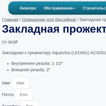
Аквапро
Обслуживание
Строительс
Главная
/
Освещение для бассейнов
/ Закладная п
Закладная прожект
От
803
₽
Закладная к прожектору AquaViva (LED001) ACS001
Внутренняя резьба: 1 1/2″
Внешняя резьба: 2″
Имя
Почта