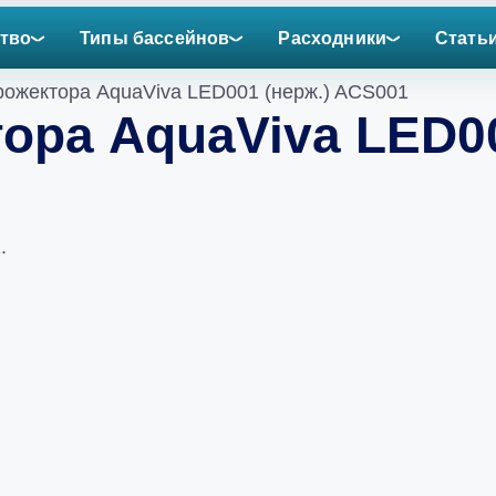
тво
Типы бассейнов
Расходники
Стать
рожектора AquaViva LED001 (нерж.) ACS001
ора AquaViva LED00
.