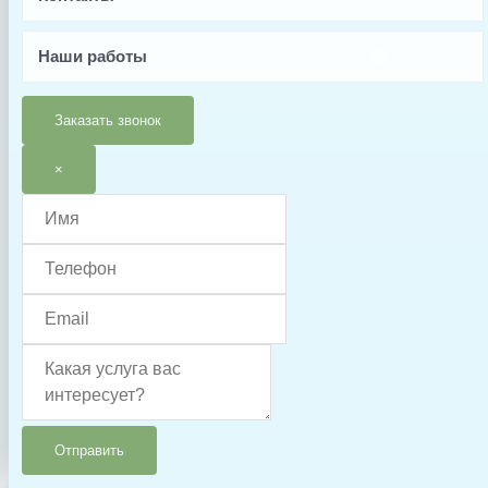
0.2
Страна производства
Наши работы
Испания
Тип запчасти
Заказать звонок
Заглушка/пробка
×
г. Санкт-Петербург
+7-981-288-60-00
+7-981-288-40-00
Отправить
aquapro.spb@yandex.ru