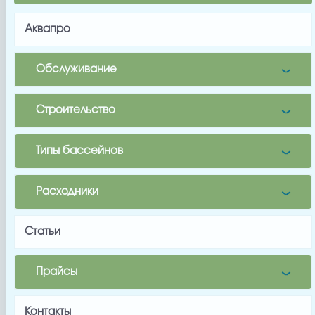
Имя
Аквапро
Почта
Обслуживание
Телефон
Заявка
Строительство
Заказать
Типы бассейнов
Расходники
Заводской артикул
E130015
Статьи
Производитель
Aquaviva
Прайсы
Вес, кг
Контакты