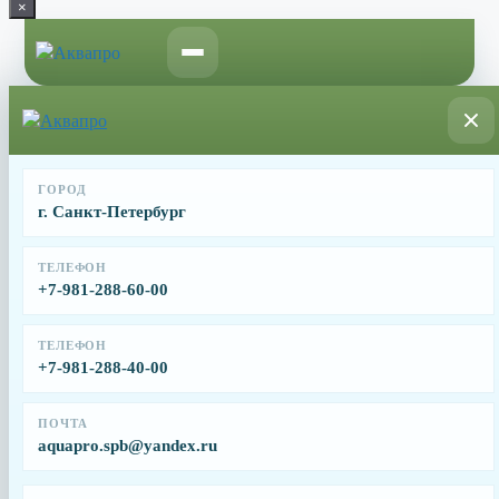
×
Перейти
к
содержимому
Главная
/
Запчасти для дезинфицирующего оборудования
бассейнов
/ Ячейка хлоратора для Hayward NSC
Ячейка хлоратора для Hayward NSC
ГОРОД
г. Санкт-Петербург
От
56083
₽
Ячейка хлоратора для Hayward NSC
ТЕЛЕФОН
+7-981-288-60-00
Имя
Почта
Телефон
ТЕЛЕФОН
Заявка
+7-981-288-40-00
Заказать
ПОЧТА
Производитель
aquapro.spb@yandex.ru
Hayward
Страна производства