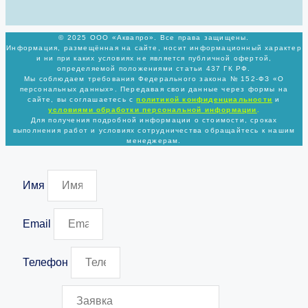
© 2025 ООО «Аквапро». Все права защищены.
Информация, размещённая на сайте, носит информационный характер
и ни при каких условиях не является публичной офертой,
определяемой положениями статьи 437 ГК РФ.
Мы соблюдаем требования Федерального закона № 152-ФЗ «О
персональных данных». Передавая свои данные через формы на
сайте, вы соглашаетесь с
политикой
конфиденциальности
и
условиями обработки персональной информации
.
Для получения подробной информации о стоимости, сроках
выполнения работ и условиях сотрудничества обращайтесь к нашим
менеджерам.
Имя
Email
Телефон