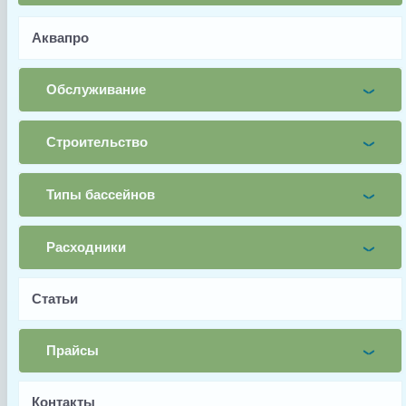
ORS-UNIO под соединение 50мм.
Аквапро
Имя
Обслуживание
Почта
Строительство
Телефон
Типы бассейнов
Заявка
Расходники
Заказать
Статьи
Прайсы
Контакты