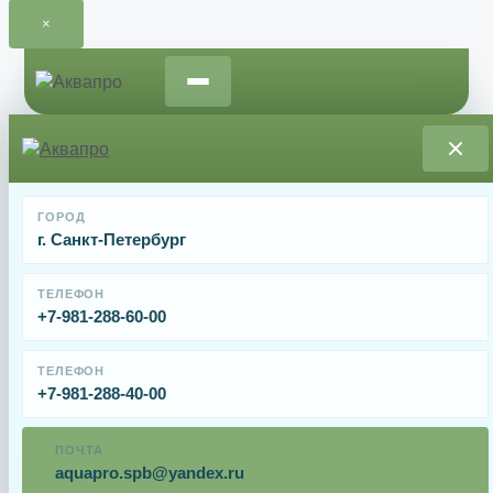
×
Перейти
к
содержимому
Главная
/
Запчасти и расходные материалы для
ГОРОД
насосов
/ Уплотнительное кольцо Hayward (SPX1600T)
г. Санкт-Петербург
Уплотнительное кольцо Hayward (SPX1600T)
ТЕЛЕФОН
+7-981-288-60-00
От
3224
₽
ТЕЛЕФОН
+7-981-288-40-00
Уплотнительное кольцо Hayward (SPX1600T) для насосов
серии Super Pump.
ПОЧТА
aquapro.spb@yandex.ru
Имя