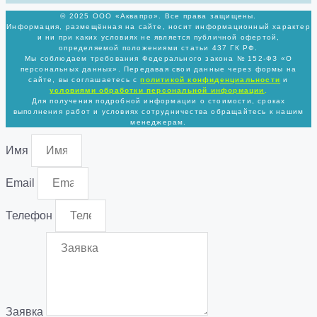
© 2025 ООО «Аквапро». Все права защищены.
Информация, размещённая на сайте, носит информационный характер
и ни при каких условиях не является публичной офертой,
определяемой положениями статьи 437 ГК РФ.
Мы соблюдаем требования Федерального закона № 152-ФЗ «О
персональных данных». Передавая свои данные через формы на
сайте, вы соглашаетесь с
политикой
конфиденциальности
и
условиями обработки персональной информации
.
Для получения подробной информации о стоимости, сроках
выполнения работ и условиях сотрудничества обращайтесь к нашим
менеджерам.
Имя
Email
Телефон
Заявка