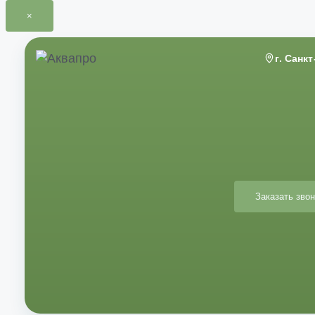
×
Перейти
к
г. Санк
содержимому
Заказать звон