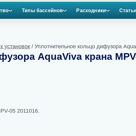
тво
Типы бассейнов
Расходники
Стать
х установок
/ Уплотнительное кольцо дифузора Aqua
фузора AquaViva крана MPV
PV-05 2011016.