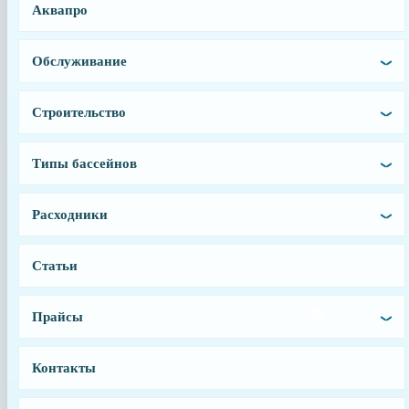
Аквапро
Заводской артикул
4011020
Обслуживание
Производитель
Aquaviva
Строительство
Страна производства
Китай
Типы бассейнов
Тип запчасти
Лампа
Расходники
Условия доставки
Доставка осуществляется после 100% предоплаты
Статьи
Прайсы
Контакты