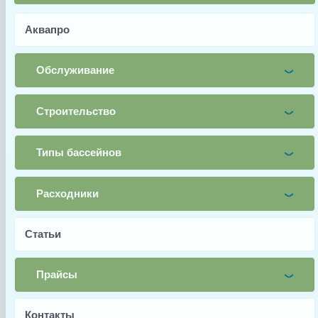
Почта
Аквапро
Телефон
Заявка
Обслуживание
Заказать
Строительство
Типы бассейнов
Заводской артикул
RCX11208
Расходники
Производитель
Hayward
Статьи
Страна производства
Прайсы
Франция
Тип запчасти
Контакты