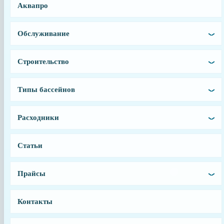
Аквапро
Заказать
Обслуживание
Заводской артикул
89070108
Производитель
Строительство
Aquaviva
Вес, кг
Типы бассейнов
1
Страна производства
Расходники
Китай
Гарантия
Статьи
6 месяцев
Тип запчасти
Прайсы
Ступенька
Контакты