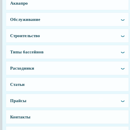
Аквапро
1171155
Производитель
Aquaviva
Обслуживание
Страна производства
Китай
Строительство
Тип запчасти
Муфта
Типы бассейнов
Условия доставки
Доставка осуществляется после 100% предоплаты
Расходники
Статьи
Прайсы
Контакты