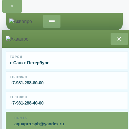
×
Перейти
к
содержимому
Главная
/
Освещение для бассейнов
/ Соединитель для
ГОРОД
провода AquaViva 2 pin
г. Санкт-Петербург
Соединитель для провода AquaViva 2 pin
ТЕЛЕФОН
+7-981-288-60-00
От
323
₽
ТЕЛЕФОН
+7-981-288-40-00
Соединитель для провода AquaViva 2 pin.
ПОЧТА
Имя
aquapro.spb@yandex.ru