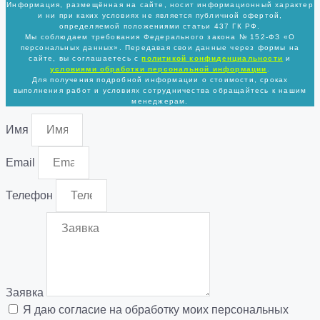
Информация, размещённая на сайте, носит информационный характер
и ни при каких условиях не является публичной офертой,
определяемой положениями статьи 437 ГК РФ.
Мы соблюдаем требования Федерального закона № 152-ФЗ «О
персональных данных». Передавая свои данные через формы на
сайте, вы соглашаетесь с
политикой
конфиденциальности
и
условиями обработки персональной информации
.
Для получения подробной информации о стоимости, сроках
выполнения работ и условиях сотрудничества обращайтесь к нашим
менеджерам.
Имя
Email
Телефон
Заявка
Я даю согласие на обработку моих персональных