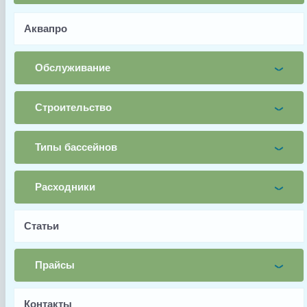
Телефон
Аквапро
Заявка
Обслуживание
Заказать
Строительство
Заводской артикул
Типы бассейнов
PCB to PCB
Производитель
Расходники
Autochlor
Страна производства
Статьи
Австралия
Гарантия
Прайсы
6 месяцев
Тип запчасти
Контакты