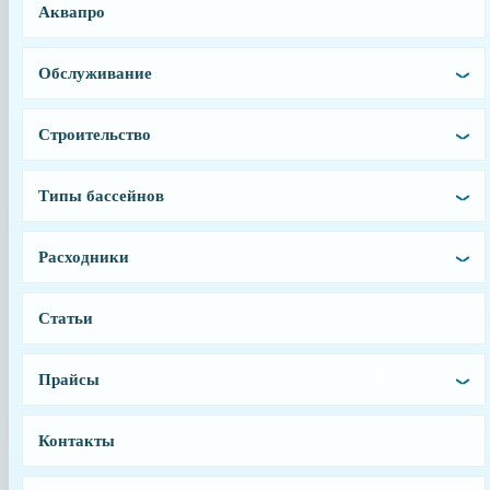
Аквапро
89031801
Производитель
Обслуживание
Emaux
Вес, кг
Строительство
0.5
Страна производства
Типы бассейнов
Китай
Гарантия
Расходники
6 месяцев
Тип запчасти
Статьи
Шланг
Прайсы
Контакты
г. Санкт-Петербург