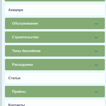
FSF500 89032301.
Аквапро
Имя
Обслуживание
Почта
Телефон
Строительство
Заявка
Типы бассейнов
Заказать
Расходники
Заводской артикул
Статьи
89032301
Производитель
Прайсы
Aquaviva
Контакты