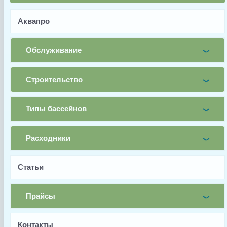
Имя
Аквапро
Почта
Обслуживание
Телефон
Строительство
Заявка
Типы бассейнов
Заказать
Расходники
Статьи
Прайсы
Заводской артикул
Контакты
RCX26008