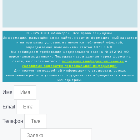
© 2025 ООО «Аквапро». Все права защищены.
Информация, размещённая на сайте, носит информационный характер
и ни при каких условиях не является публичной офертой,
определяемой положениями статьи 437 ГК РФ.
Мы соблюдаем требования Федерального закона № 152-ФЗ «О
персональных данных». Передавая свои данные через формы на
сайте, вы соглашаетесь с
политикой
конфиденциальности
и
условиями обработки персональной информации
.
Для получения подробной информации о стоимости, сроках
выполнения работ и условиях сотрудничества обращайтесь к нашим
менеджерам.
Имя
Email
Телефон