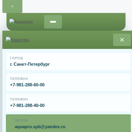
×
Перейти
к
содержимому
Главная
/
Запчасти для водных пылесосов
/ Роликовые
ГОРОД
щётки для пылесоса Hayward TigerShark RCX26008
г. Санкт-Петербург
Роликовые щётки для пылесоса Hayward
TigerShark RCX26008
ТЕЛЕФОН
+7-981-288-60-00
От
9608
₽
ТЕЛЕФОН
+7-981-288-40-00
Роликовые щётки Hayward для робота-пылесоса
ПОЧТА
TigerShark.
aquapro.spb@yandex.ru