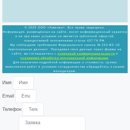
© 2025 ООО «Аквапро». Все права защищены.
Информация, размещённая на сайте, носит информационный характер
и ни при каких условиях не является публичной офертой,
определяемой положениями статьи 437 ГК РФ.
Мы соблюдаем требования Федерального закона № 152-ФЗ «О
персональных данных». Передавая свои данные через формы на
сайте, вы соглашаетесь с
политикой
конфиденциальности
и
условиями обработки персональной информации
.
Для получения подробной информации о стоимости, сроках
выполнения работ и условиях сотрудничества обращайтесь к нашим
менеджерам.
Имя
Email
Телефон