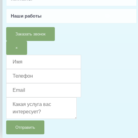
02011134
Производитель
Наши работы
Aquaviva
Вес, кг
Заказать звонок
0.1
×
Страна производства
Китай
Гарантия
6 месяцев
Тип запчасти
Прокладка/резинка
Отправить