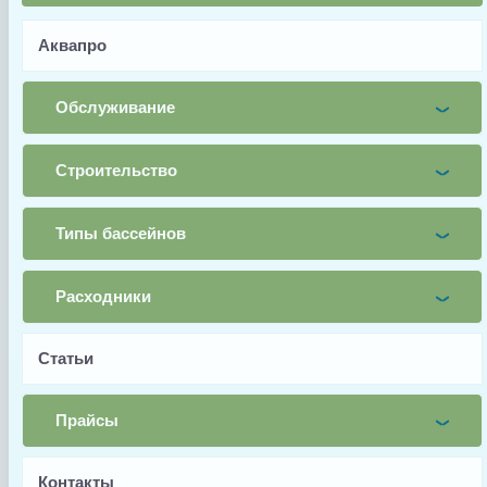
Аквапро
Имя
Обслуживание
Почта
Строительство
Телефон
Типы бассейнов
Заявка
Заказать
Расходники
Статьи
Прайсы
Заводской артикул
Контакты