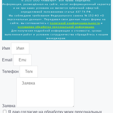
© 2025 ООО «Аквапро». Все права защищены.
Информация, размещённая на сайте, носит информационный характер
и ни при каких условиях не является публичной офертой,
определяемой положениями статьи 437 ГК РФ.
Мы соблюдаем требования Федерального закона № 152-ФЗ «О
персональных данных». Передавая свои данные через формы на
сайте, вы соглашаетесь с
политикой
конфиденциальности
и
условиями обработки персональной информации
.
Для получения подробной информации о стоимости, сроках
выполнения работ и условиях сотрудничества обращайтесь к нашим
менеджерам.
Имя
Email
Телефон
Заявка
Я даю согласие на обработку моих персональных