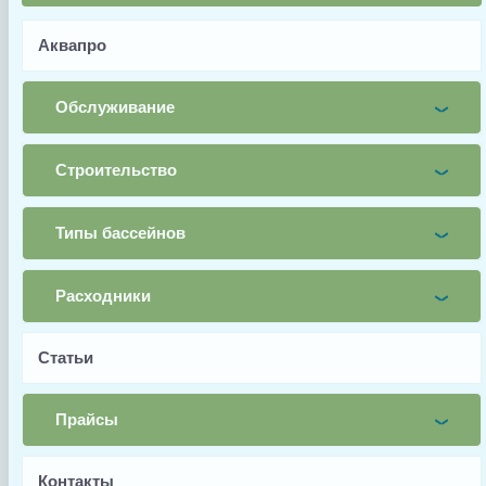
Аквапро
Имя
Обслуживание
Почта
Строительство
Телефон
Типы бассейнов
Заявка
Заказать
Расходники
Статьи
Прайсы
Заводской артикул
Контакты