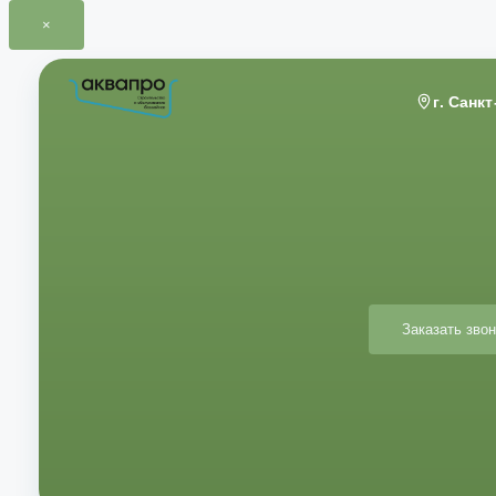
×
Перейти
к
г. Санк
содержимому
Заказать звон