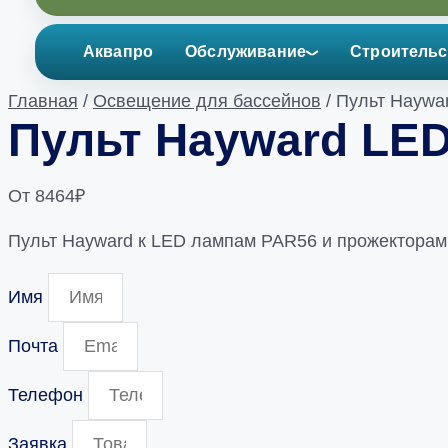
Аквапро
Обслуживание
Строительс
Главная
/
Освещение для бассейнов
/ Пульт Haywa
Пульт Hayward LED
От
8464
₽
Пульт Hayward к LED лампам PAR56 и прожекторам 
Имя
Почта
Телефон
Заявка