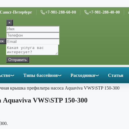
. Санкт-Петербург
+7-981-288-60-00
+7-981-288-40-00
×
ок
Отправить
ьство
Типы бассейнов
Расходники
Статьи
ачная крышка префильтра насоса Aquaviva VWS\STP 150-300
 Aquaviva VWS\STP 150-300
300.