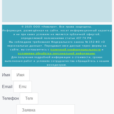
© 2025 ООО «Аквапро». Все права защищены.
Информация, размещённая на сайте, носит информационный характер
и ни при каких условиях не является публичной офертой,
определяемой положениями статьи 437 ГК РФ.
Мы соблюдаем требования Федерального закона № 152-ФЗ «О
персональных данных». Передавая свои данные через формы на
сайте, вы соглашаетесь с
политикой
конфиденциальности
и
условиями обработки персональной информации
.
Для получения подробной информации о стоимости, сроках
выполнения работ и условиях сотрудничества обращайтесь к нашим
менеджерам.
Имя
Email
Телефон