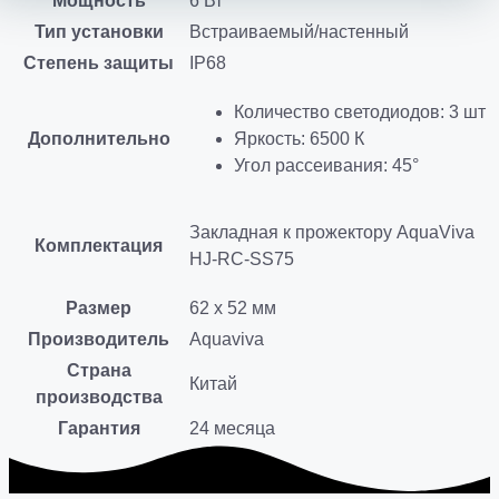
Мощность
6 Вт
Тип установки
Встраиваемый/настенный
Степень защиты
IP68
Количество светодиодов: 3 шт
Дополнительно
Яркость: 6500 К
Угол рассеивания: 45°
Закладная к прожектору AquaViva
Комплектация
HJ-RC-SS75
Размер
62 х 52 мм
Производитель
Aquaviva
Страна
Китай
производства
Гарантия
24 месяца