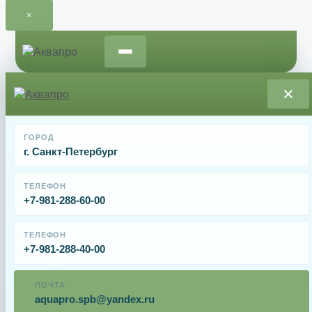
×
Перейти
к
содержимому
Главная
/
Освещение для бассейнов
/ Прожектор LED
ГОРОД
Hayward PAR56 ColorLogic, RGB, White, бетон, 16W
г. Санкт-Петербург
Прожектор LED Hayward PAR56 ColorLogic,
RGB, White, бетон, 16W
ТЕЛЕФОН
+7-981-288-60-00
От
49068
₽
ТЕЛЕФОН
+7-981-288-40-00
Светодиодные прожекторы Hayward
Colorlogic
ПОЧТА
оборудованы 90 мощными светодиодами с повышенной
aquapro.spb@yandex.ru
яркостью свечения. В отличии от привычных