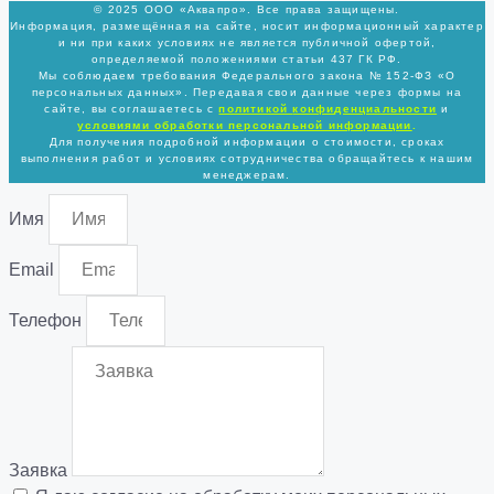
© 2025 ООО «Аквапро». Все права защищены.
Информация, размещённая на сайте, носит информационный характер
и ни при каких условиях не является публичной офертой,
определяемой положениями статьи 437 ГК РФ.
Мы соблюдаем требования Федерального закона № 152-ФЗ «О
персональных данных». Передавая свои данные через формы на
сайте, вы соглашаетесь с
политикой
конфиденциальности
и
условиями обработки персональной информации
.
Для получения подробной информации о стоимости, сроках
выполнения работ и условиях сотрудничества обращайтесь к нашим
менеджерам.
Имя
Email
Телефон
Заявка