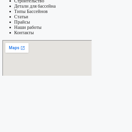
Строительство
Детали для бассейна
Типы Бассейнов
Статьи
Прайсы
Наши работы
Контакты
© 2025 ООО «Аквапро». Все права защищены.
Информация, размещённая на сайте, носит информационный хар
Мы соблюдаем требования Федерального закона № 152-ФЗ «О пе
условиями обработки персональной информации
.
Для получения подробной информации о стоимости, сроках вы
Имя
Email