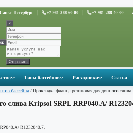
. Санкт-Петербург
+7-981-288-60-00
+7-981-288-40-00
×
ок
Отправить
ьство
Типы бассейнов
Расходники
Статьи
ентов бассейна
/ Прокладка фланца резиновая для донного слива
о слива Kripsol SRPL RRP040.A/ R12320
RRP040.A/ R1232040.7.