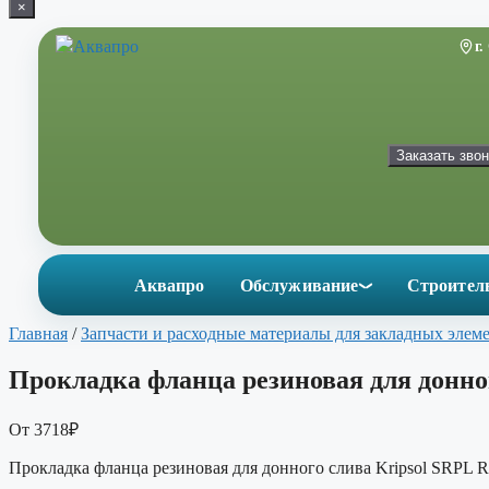
×
Перейти
к
г
содержимому
Заказать звон
Аквапро
Обслуживание
Строител
Главная
/
Запчасти и расходные материалы для закладных элем
Прокладка фланца резиновая для донног
От
3718
₽
Прокладка фланца резиновая для донного слива Kripsol SRPL 