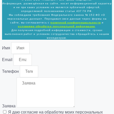
Информация, размещённая на сайте, носит информационный характер
и ни при каких условиях не является публичной офертой,
определяемой положениями статьи 437 ГК РФ.
Мы соблюдаем требования Федерального закона № 152-ФЗ «О
персональных данных». Передавая свои данные через формы на
сайте, вы соглашаетесь с
политикой
конфиденциальности
и
условиями обработки персональной информации
.
Для получения подробной информации о стоимости, сроках
выполнения работ и условиях сотрудничества обращайтесь к нашим
менеджерам.
Имя
Email
Телефон
Заявка
Я даю согласие на обработку моих персональных