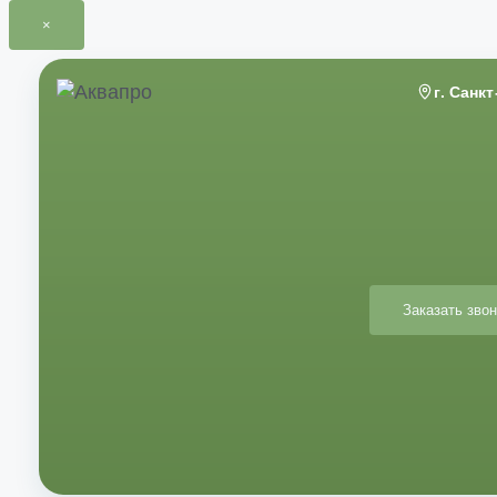
×
Перейти
к
г. Санк
содержимому
Заказать звон