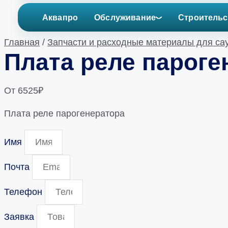
Аквапро
Обслуживание
Строительс
Главная
/
Запчасти и расходные материалы для сау
Плата реле пароге
От
6525
₽
Плата реле парогенератора
Имя
Почта
Телефон
Заявка