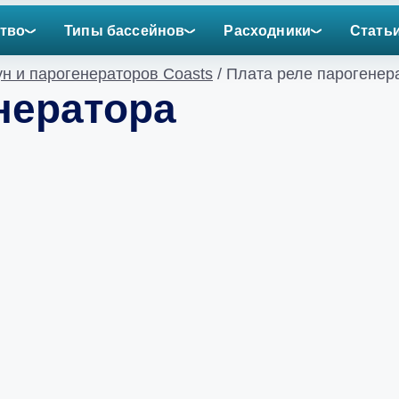
тво
Типы бассейнов
Расходники
Стать
н и парогенераторов Coasts
/ Плата реле парогенер
нератора