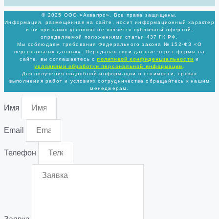
© 2025 ООО «Аквапро». Все права защищены.
Информация, размещённая на сайте, носит информационный характер
и ни при каких условиях не является публичной офертой,
определяемой положениями статьи 437 ГК РФ.
Мы соблюдаем требования Федерального закона № 152-ФЗ «О
персональных данных». Передавая свои данные через формы на
сайте, вы соглашаетесь с
политикой
конфиденциальности
и
условиями обработки персональной информации
.
Для получения подробной информации о стоимости, сроках
выполнения работ и условиях сотрудничества обращайтесь к нашим
менеджерам.
Имя
Email
Телефон