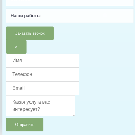
01051028\01013034
Производитель
Наши работы
Aquaviva
Страна производства
Заказать звонок
Китай
×
Гарантия
6 месяцев
Тип запчасти
Муфта
Отправить