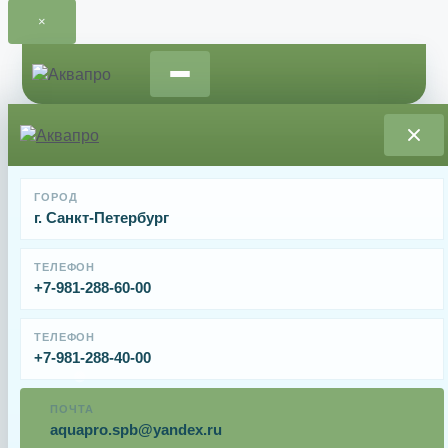
×
Перейти
к
содержимому
Главная
/
Запчасти для фильтров и фильтрационных
ГОРОД
установок
/ Муфта накидная Aquaviva 1051028 крана
г. Санкт-Петербург
MPV04 2″ (Black)
Муфта накидная Aquaviva 1051028 крана MPV04
ТЕЛЕФОН
2″ (Black)
+7-981-288-60-00
От
ТЕЛЕФОН
450
₽
+7-981-288-40-00
ПОЧТА
Муфта накидная Emaux 1051028 крана MPV04 2.0″
aquapro.spb@yandex.ru
(Black).