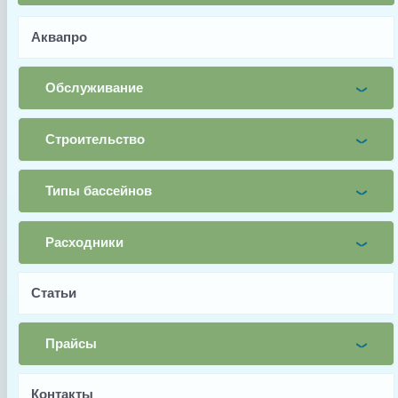
Аквапро
Имя
Обслуживание
Почта
Строительство
Телефон
Типы бассейнов
Заявка
Заказать
Расходники
Статьи
Прайсы
Заводской артикул
Контакты