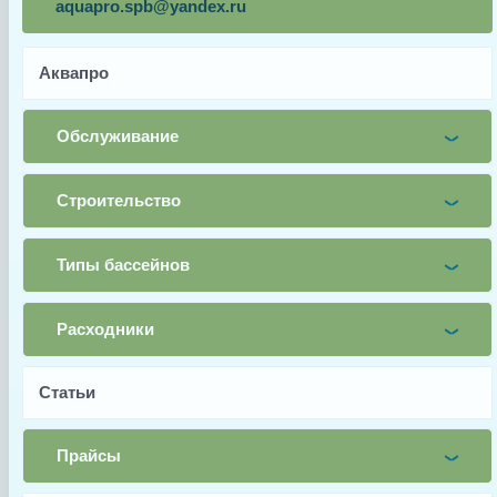
aquapro.spb@yandex.ru
(89010707).
Имя
Аквапро
Почта
Обслуживание
Телефон
Строительство
Заявка
Типы бассейнов
Заказать
Расходники
Статьи
Прайсы
Заводской артикул