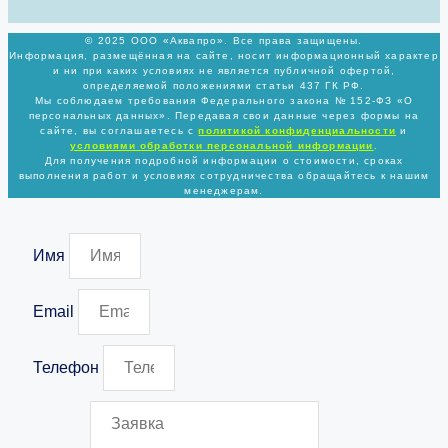
© 2025 ООО «Аквапро». Все права защищены.
Информация, размещённая на сайте, носит информационный характер
и ни при каких условиях не является публичной офертой,
определяемой положениями статьи 437 ГК РФ.
Мы соблюдаем требования Федерального закона № 152-ФЗ «О
персональных данных». Передавая свои данные через формы на
сайте, вы соглашаетесь с
политикой
конфиденциальности
и
условиями обработки персональной информации
.
Для получения подробной информации о стоимости, сроках
выполнения работ и условиях сотрудничества обращайтесь к нашим
менеджерам.
Имя
Email
Телефон