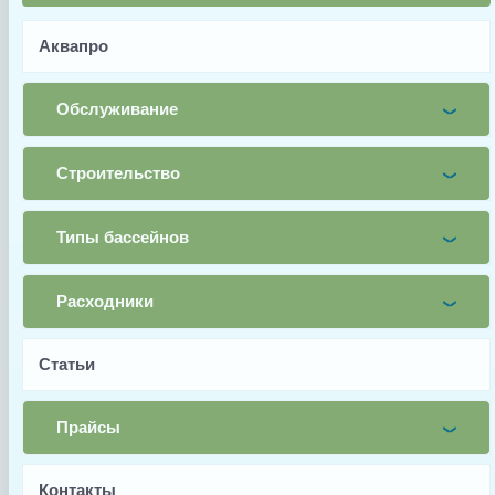
Почта
Аквапро
Телефон
Заявка
Обслуживание
Заказать
Строительство
Заводской артикул
Типы бассейнов
RSX750EPAKDI
Производитель
Расходники
Hayward
Страна производства
Статьи
Испания
Прайсы
Гарантия
6 месяцев
Контакты