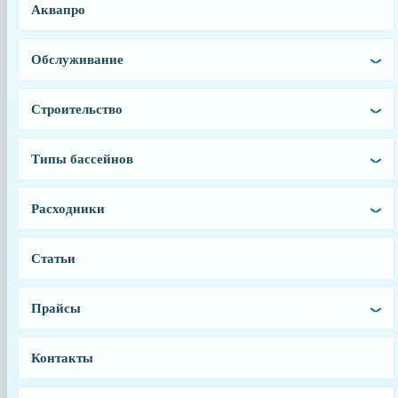
Аквапро
Заводской артикул
NCX2312061
Обслуживание
Производитель
Hayward
Страна производства
Строительство
Франция
Тип запчасти
Типы бассейнов
Муфта
Расходники
Статьи
Прайсы
Контакты