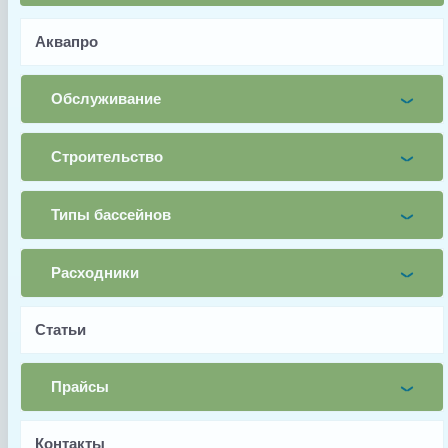
Почта
Аквапро
Телефон
Обслуживание
Заявка
Строительство
Заказать
Типы бассейнов
Заводской артикул
Расходники
NCX12014
Производитель
Статьи
Hayward
Страна производства
Прайсы
Франция
Гарантия
Контакты