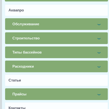
Почта
Аквапро
Телефон
Обслуживание
Заявка
Строительство
Заказать
Типы бассейнов
Заводской артикул
Расходники
505000522000
Производитель
Статьи
Kripsol
Страна производства
Прайсы
Испания
Гарантия
Контакты