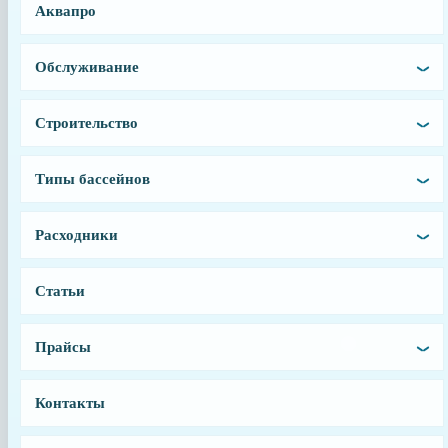
Заказать
Аквапро
Заводской артикул
Обслуживание
MP1411
Производитель
Строительство
Sita
Тип запчасти
Типы бассейнов
Лампа
Страна сборки
Расходники
Италия
Статьи
Прайсы
Контакты