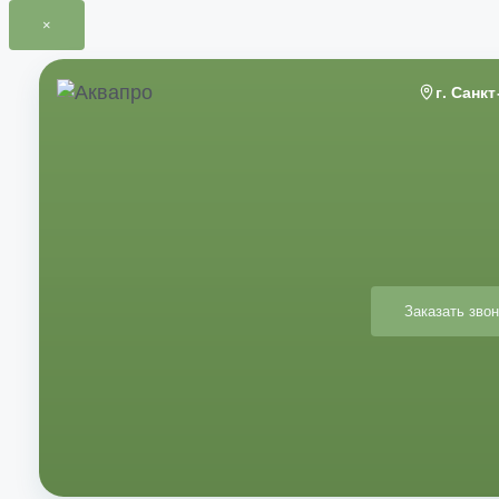
×
Перейти
к
г. Санк
содержимому
Заказать звон