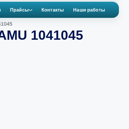
и
Прайсы
Контакты
Наши работы
41045
 AMU 1041045