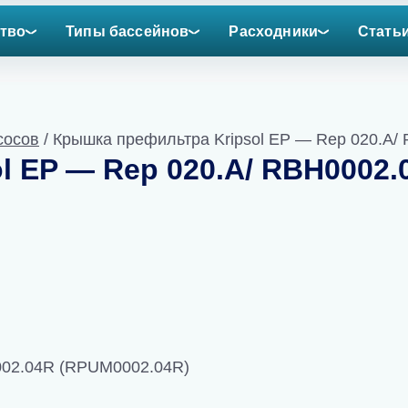
тво
Типы бассейнов
Расходники
Стать
сосов
/ Крышка префильтра Kripsol EP — Rep 020.A
l EP — Rep 020.A/ RBH0002.
002.04R (RPUM0002.04R)