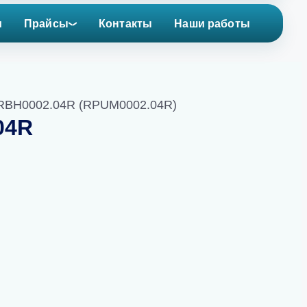
и
Прайсы
Контакты
Наши работы
/ RBH0002.04R (RPUM0002.04R)
04R