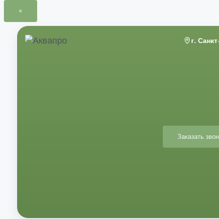
×
Перейти
к
г. Санк
содержимому
Заказать звон