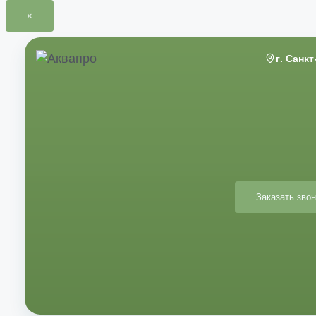
×
Перейти
к
г. Санк
содержимому
Заказать звон