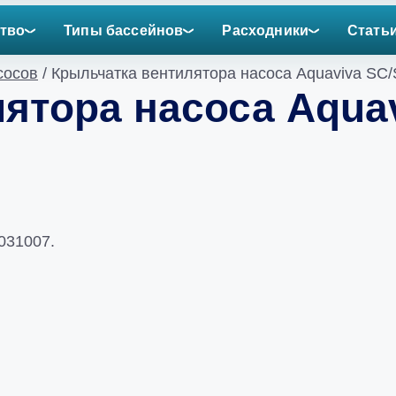
тво
Типы бассейнов
Расходники
Стать
сосов
/ Крыльчатка вентилятора насоса Aquaviva SC
ятора насоса Aquav
031007.