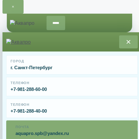
×
Перейти
к
содержимому
Главная
/
Запчасти и расходные материалы для
ГОРОД
насосов
/ Крыльчатка насоса SCA100-80-160/15T
г. Санкт-Петербург
Крыльчатка насоса SCA100-80-160/15T
ТЕЛЕФОН
+7-981-288-60-00
От
11820
₽
ТЕЛЕФОН
+7-981-288-40-00
Крыльчатка насоса SCA100-80-160/15T
ПОЧТА
Имя
aquapro.spb@yandex.ru