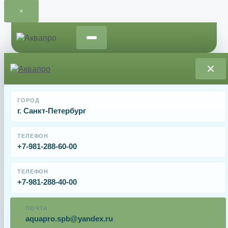
×
Перейти
к
содержимому
Главная
/
Запчасти и расходные материалы для
ГОРОД
насосов
/ Крыльчатка насоса Aquaviva VWS/STP 75-100
г. Санкт-Петербург
Крыльчатка насоса Aquaviva VWS/STP 75-100
ТЕЛЕФОН
+7-981-288-60-00
От
1473
₽
ТЕЛЕФОН
+7-981-288-40-00
Крыльчатка насоса Aquaviva VWS/STP 75-100.
ПОЧТА
Имя
aquapro.spb@yandex.ru