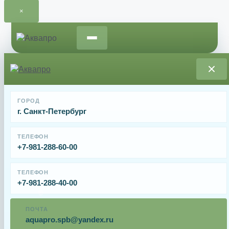
×
Перейти
к
содержимому
Главная
/
Запчасти и расходные материалы для
ГОРОД
насосов
/ Крыльчатка насоса Aquaviva AVP-5.5T
г. Санкт-Петербург
Крыльчатка насоса Aquaviva AVP-5.5T
ТЕЛЕФОН
+7-981-288-60-00
От
6086
₽
ТЕЛЕФОН
+7-981-288-40-00
Крыльчатка насоса Aquaviva AVP-5.5T.
ПОЧТА
Имя
aquapro.spb@yandex.ru