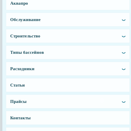
Аквапро
Заводской артикул
Обслуживание
SPX1608CEX
Производитель
Строительство
Hayward
Страна производства
Типы бассейнов
Франция
Гарантия
6 месяцев
Расходники
Тип запчасти
Крыльчатка
Статьи
Прайсы
Контакты
г. Санкт-Петербург