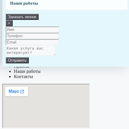
+7-981-288-60-00
Наши работы
+7-981-288-40-00
aquapro.spb@yandex.ru
Заказать звонок
Заказать звонок
×
МЕНЮ:
Обслуживание
Строительство
Детали для бассейна
Типы Бассейнов
Отправить
Статьи
Прайсы
Наши работы
Контакты