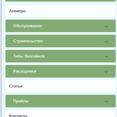
Имя
Аквапро
Почта
Обслуживание
Телефон
Заявка
Строительство
Заказать
Типы бассейнов
Расходники
Заводской артикул
3042001
Статьи
Производитель
Прайсы
Aquaviva
Страна производства
Контакты