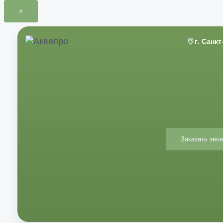
×
Перейти
к
г. Санк
содержимому
Заказать звон