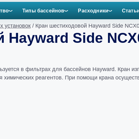
тво
Типы бассейнов
Расходники
Стать
х установок
/ Кран шестиходовой Hayward Side NCX0
 Hayward Side NCX0
уется в фильтрах для бассейнов Hayward. Кран изг
ия химических реагентов. При помощи крана осущест