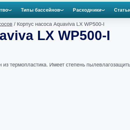
тво
Типы бассейнов
Расходники
Стать
сосов
/ Корпус насоса Aquaviva LX WP500-I
aviva LX WP500-I
н из термопластика. Имеет степень пылевлагозащиты