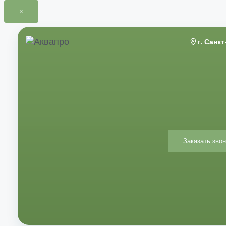
×
Перейти
к
г. Санк
содержимому
Заказать звон