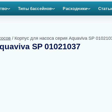
тво
Типы бассейнов
Расходники
Стать
сосов
/ Корпус для насоса серия Aquaviva SP 010210
quaviva SP 01021037