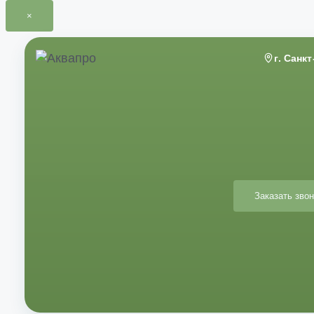
×
Перейти
к
г. Санк
содержимому
Заказать звон