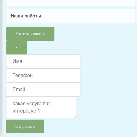
Заводской артикул
RRFI0006.11R
Наши работы
Производитель
Kripsol
Заказать звонок
Вес, кг
×
1.828
Страна производства
Испания
Гарантия
6 месяцев
Тип запчасти
Соединение
Отправить