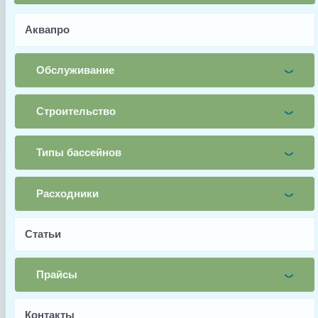
Аквапро
Имя
Обслуживание
Почта
Строительство
Телефон
Типы бассейнов
Заявка
Расходники
Заказать
Статьи
Прайсы
Контакты