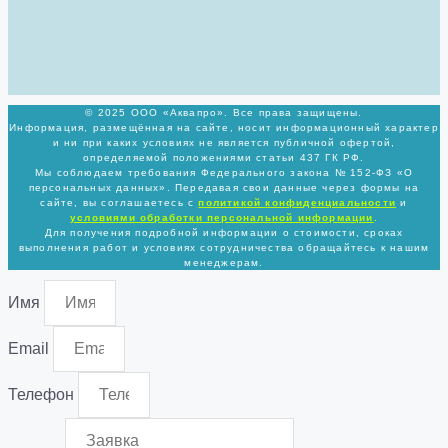
© 2025 ООО «Аквапро». Все права защищены.
Информация, размещённая на сайте, носит информационный характер
и ни при каких условиях не является публичной офертой,
определяемой положениями статьи 437 ГК РФ.
Мы соблюдаем требования Федерального закона № 152-ФЗ «О
персональных данных». Передавая свои данные через формы на
сайте, вы соглашаетесь с
политикой
конфиденциальности
и
условиями обработки персональной информации
.
Для получения подробной информации о стоимости, сроках
выполнения работ и условиях сотрудничества обращайтесь к нашим
менеджерам.
Имя
Email
Телефон